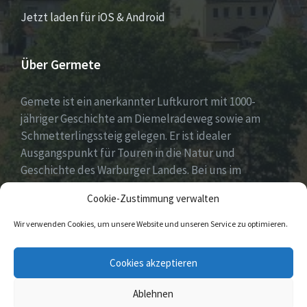
Jetzt laden für iOS & Android
Über Germete
Gemete ist ein anerkannter Luftkurort mit 1000-
jähriger Geschichte am Diemelradeweg sowie am
Schmetterlingssteig gelegen. Er ist idealer
Ausgangspunkt für Touren in die Natur und
Geschichte des Warburger Landes. Bei uns im
Diemeltal gibt es ein buntes Dorfleben und viel
Cookie-Zustimmung verwalten
ehrenamtliches Engagement.
Wir verwenden Cookies, um unsere Website und unseren Service zu optimieren.
E-
Facebook
Cookies akzeptieren
Mail
Ablehnen