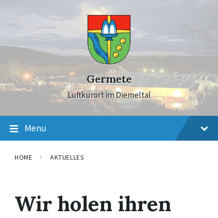
Skip
Skip
Skip
to
to
to
content
main
footer
navigation
Germete
Luftkurort im Diemeltal
Menu
HOME
AKTUELLES
Wir holen ihren