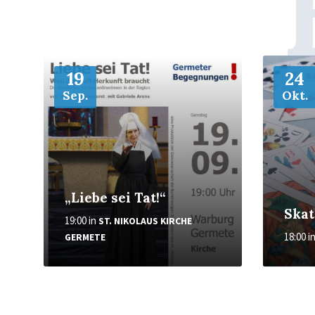
Weiter
Weiter
19
24
Sep.
Okt.
„Liebe sei Tat!“
Skat
19:00
in
ST. NIKOLAUS KIRCHE
18:00
i
GERMETE