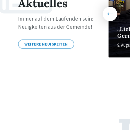
Aktuelles
Immer auf dem Laufenden sein:
Neuigkeiten aus der Gemeinde!
Weiter geht es mit
„Lie
dem Rudelgucken...
Ger
WEITERE NEUIGKEITEN
29. Juni 2026
in
9. Aug
ALLGEMEIN
Sitemap