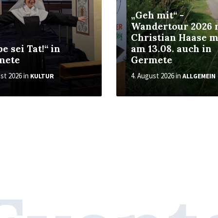
„Geh mit“ -
Wandertour 2026 
Christian Haase m
be sei Tat!“ in
am 13.08. auch in
mete
Germete
ust 2026
in
4. August 2026
in
KULTUR
ALLGEMEIN