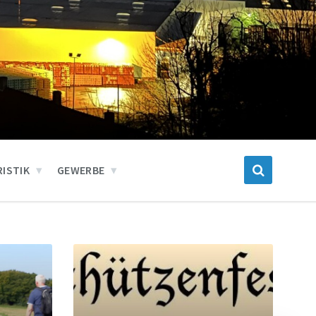
ISTIK
GEWERBE
Weiter
Wei