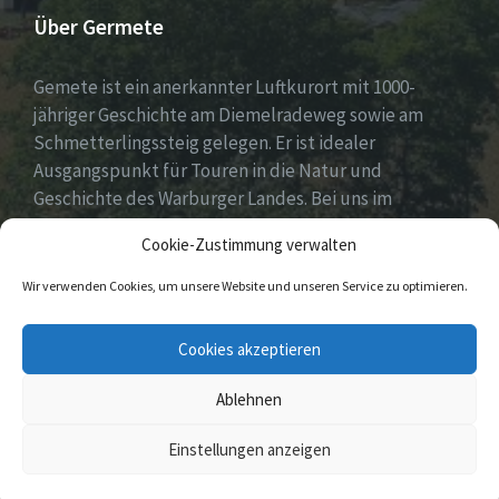
Über Germete
Gemete ist ein anerkannter Luftkurort mit 1000-
jähriger Geschichte am Diemelradeweg sowie am
Schmetterlingssteig gelegen. Er ist idealer
Ausgangspunkt für Touren in die Natur und
Geschichte des Warburger Landes. Bei uns im
Diemeltal gibt es ein buntes Dorfleben und viel
Cookie-Zustimmung verwalten
ehrenamtliches Engagement.
Wir verwenden Cookies, um unsere Website und unseren Service zu optimieren.
E-
Facebook
Cookies akzeptieren
Mail
Ablehnen
© 2026 Germete
Einstellungen anzeigen