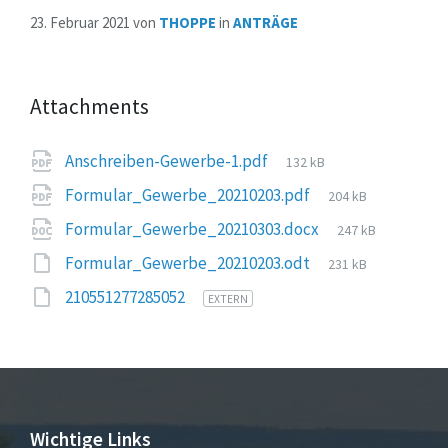
23. Februar 2021
von
THOPPE
in
ANTRÄGE
Attachments
File
Anschreiben-Gewerbe-1.pdf
132 kB
size:
File
Formular_Gewerbe_20210203.pdf
204 kB
size:
File
Formular_Gewerbe_20210303.docx
247 kB
size:
File
Formular_Gewerbe_20210203.odt
231 kB
size:
210551277285052
EXTERN
Wichtige Links