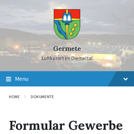
Skip
Skip
Skip
to
to
to
content
main
footer
navigation
Germete
Luftkurort im Diemeltal
Menu
HOME
DOKUMENTE
Formular Gewerbe