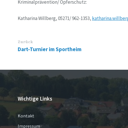
Kriminalprävention/ Opferschutz:
Katharina Willberg, 05271/ 962-1353,
katharina.willbe
Zurück
Dart-Turnier im Sportheim
Wichtige Links
Kontakt
Impressum