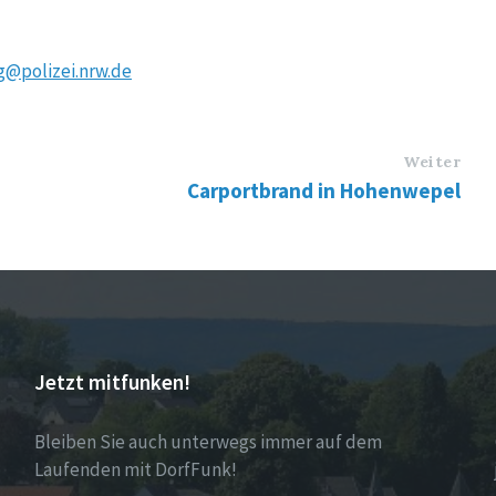
rg@polizei.nrw.de
Weiter
Carportbrand in Hohenwepel
Jetzt mitfunken!
Bleiben Sie auch unterwegs immer auf dem
Laufenden mit DorfFunk!