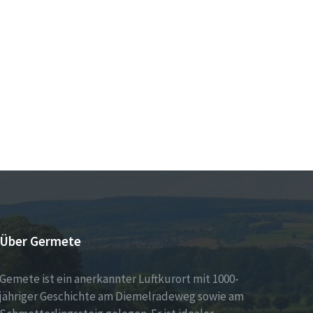
Über Germete
Gemete ist ein anerkannter Luftkurort mit 1000-
jähriger Geschichte am Diemelradeweg sowie am