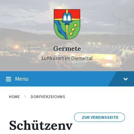
Skip
Skip
Skip
to
to
to
content
main
footer
navigation
Germete
Luftkurort im Diemeltal
Menu
HOME
DORFVERZEICHNIS
ZUR VEREINSSEITE
Schützenv