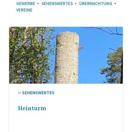
GEWERBE
SEHENSWERTES
ÜBERNACHTUNG
VEREINE
in
SEHENSWERTES
Heinturm