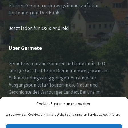
Bleiben Sie auch unterwegs immer auf dem
Laufenden mit DorfFunk!
Jetzt laden für iOS & Android
Über Germete
Gemete ist ein anerkannter Luftkurort mit 1000-
jähriger Geschichte am Diemelradeweg sowie am
Schmetterlingssteig gelegen. Er ist idealer
Ausgangspunkt für Touren in die Natur und
Geschichte des Warburger Landes. Bei uns im
Diemeltal gibt es ein buntes Dorfleben und viel
Cookie-Zustimmung verwalten
ehrenamtliches Engagement.
Wir verwenden Cookies, um unsere Website und unseren Service zu optimieren.