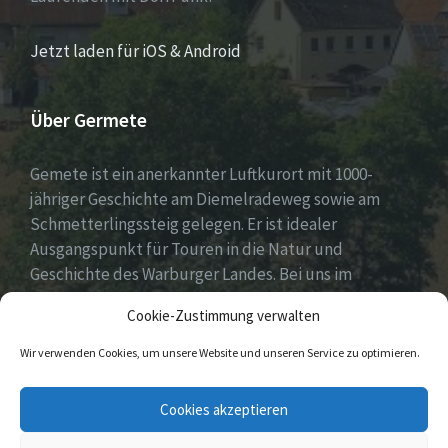
Jetzt laden für iOS & Android
Über Germete
Gemete ist ein anerkannter Luftkurort mit 1000-
jähriger Geschichte am Diemelradeweg sowie am
Schmetterlingssteig gelegen. Er ist idealer
Ausgangspunkt für Touren in die Natur und
Geschichte des Warburger Landes. Bei uns im
Diemeltal gibt es ein buntes Dorfleben und viel
Cookie-Zustimmung verwalten
ehrenamtliches Engagement.
Wir verwenden Cookies, um unsere Website und unseren Service zu optimieren.
E-
Facebook
Cookies akzeptieren
Mail