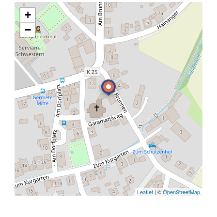
+
−
Leaflet
| ©
OpenStreetMap