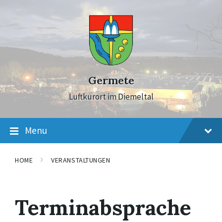
Skip
Skip
Skip
to
to
to
content
main
footer
navigation
Germete
Luftkurort im Diemeltal
Menu
HOME
VERANSTALTUNGEN
Terminabsprache