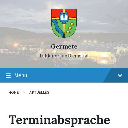
Skip
Skip
Skip
to
to
to
content
main
footer
navigation
Germete
Luftkurort im Diemeltal
Menu
HOME
AKTUELLES
Terminabsprache