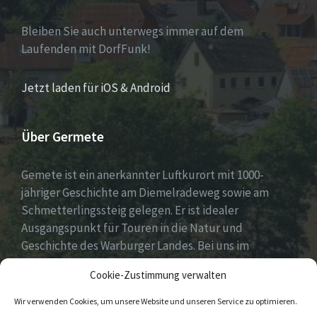
Bleiben Sie auch unterwegs immer auf dem
Laufenden mit DorfFunk!
Jetzt laden für iOS & Android
Über Germete
Gemete ist ein anerkannter Luftkurort mit 1000-
jähriger Geschichte am Diemelradeweg sowie am
Schmetterlingssteig gelegen. Er ist idealer
Ausgangspunkt für Touren in die Natur und
Geschichte des Warburger Landes. Bei uns im
Diemeltal gibt es ein buntes Dorfleben und viel
Cookie-Zustimmung verwalten
ehrenamtliches Engagement.
Wir verwenden Cookies, um unsere Website und unseren Service zu optimieren.