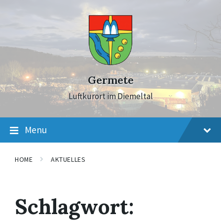
Skip
Skip
Skip
to
to
to
content
main
footer
navigation
Germete
Luftkurort im Diemeltal
Menu
HOME
AKTUELLES
Schlagwort: