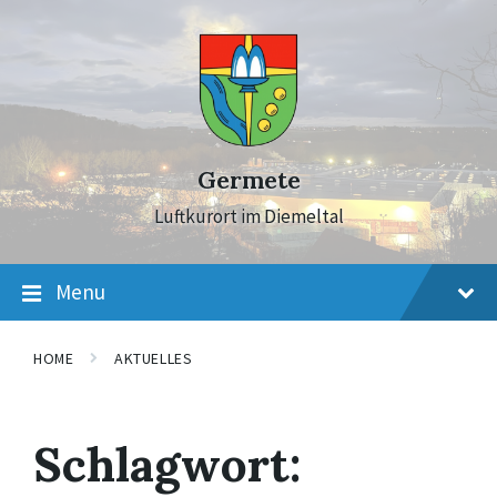
Skip
Skip
Skip
to
to
to
content
main
footer
navigation
Germete
Luftkurort im Diemeltal
Menu
HOME
AKTUELLES
Schlagwort: