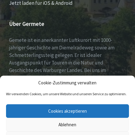
Jetzt laden für iOS & Android
Über Germete
Gemete ist ein anerkannter Luftkurort mit 1000-
jähriger Geschichte am Diemelradeweg sowie am
Schmetterlingssteig gelegen. Er ist idealer
Ausgangspunkt für Touren in die Natur und
Geschichte des Warburger Landes. Bei uns im
Diemeltal gibt es ein buntes Dorfleben und viel
Cookie-Zustimmung verwalten
ehrenamtliches Engagement.
Wir verwenden Cookies, um unsere Website und unseren Service zu optimieren.
E-
Facebook
Cookies akzeptieren
Mail
Ablehnen
© 2026 Germete