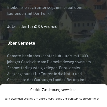
Bleiben Sie auch unterwegs immer auf dem
Laufenden mit DorfFunk!
Jetzt laden für iOS & Android
Über Germete
Gemete ist ein anerkannter Luftkurort mit 1000-
jähriger Geschichte am Diemelradeweg sowie am
Schmetterlingssteig gelegen. Er ist idealer
Ausgangspunkt für Touren in die Natur und
Geschichte des Warburger Landes. Bei uns im
Diemeltal gibt es ein buntes Dorfleben und viel
Cookie-Zustimmung verwalten
ehrenamtliches Engagement.
Wir verwenden Cookies, um unsere Website und unseren Service zu optimieren.