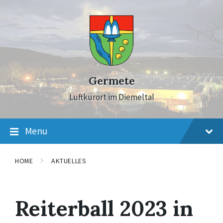
Skip
Skip
Skip
to
to
to
content
main
footer
navigation
Germete
Luftkurort im Diemeltal
Menu
HOME
AKTUELLES
Reiterball 2023 in