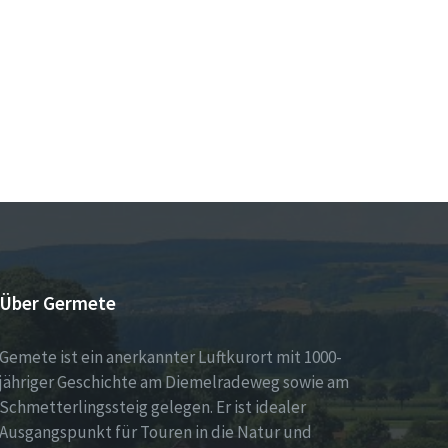
Über Germete
Gemete ist ein anerkannter Luftkurort mit 1000-
jähriger Geschichte am Diemelradeweg sowie am
Schmetterlingssteig gelegen. Er ist idealer
Ausgangspunkt für Touren in die Natur und