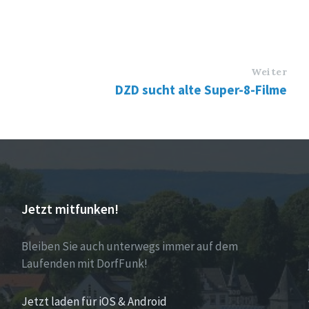
Weiter
DZD sucht alte Super-8-Filme
Jetzt mitfunken!
Bleiben Sie auch unterwegs immer auf dem
Laufenden mit DorfFunk!
Jetzt laden für iOS & Android