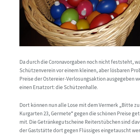
Da durch die Coronavorgaben noch nicht feststeht, wa
Schützenverein vor einem kleinen, aber lösbaren Prob
Preise der Ostereier-Verlosungsaktion ausgegeben wer
einen Ersatzort: die Schützenhalle.
Dort können nun alle Lose mit dem Vermerk „Bitte z
Kurgarten 23, Germete“ gegen die schönen Preise g
mit. Die Getränkegutscheine Reiterstübchen sind dav
der Gaststätte dort gegen Flüssiges eingetauscht we