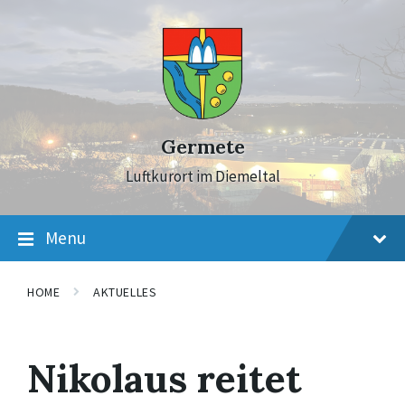
Skip
Skip
Skip
to
to
to
content
main
footer
navigation
Germete
Luftkurort im Diemeltal
Menu
HOME
AKTUELLES
Nikolaus reitet