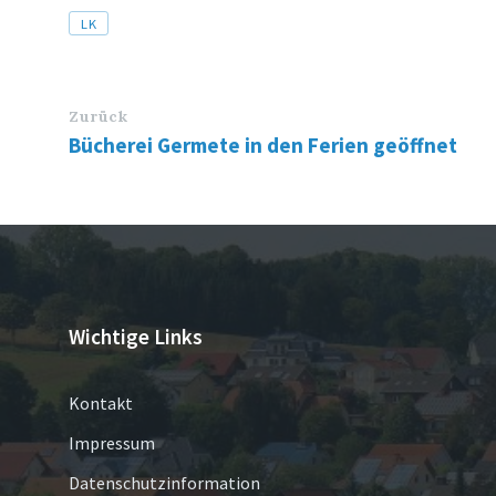
Tags
LK
Zurück
Bücherei Germete in den Ferien geöffnet
Wichtige Links
Kontakt
Impressum
Datenschutzinformation