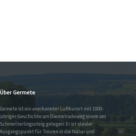
Über Germete
Gemete ist ein anerkannter Luftkurort mit 1000-
jähriger Geschichte am Diemelradeweg sowie am
Schmetterlingssteig gelegen. Er ist idealer
Ausgangspunkt für Touren in die Natur und