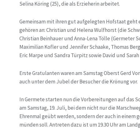
Selina Köring (25), die als Erzieherin arbeitet.
Gemeinsam mit ihren gut aufgelegten Hofstaat geht e
gehören an: Christian und Helena Wulfhorst (die Sch
Christian Beinhauer und Anna-Lena Tölle (Germeter S
Maximilian Kofler und Jennifer Schaake, Thomas Berg
Eric Marpe und Sandra Türpitz sowie David und Sarah
Erste Gratulanten waren am Samstag Oberst Gerd Von
auch unter dem Jubel der Besucher die Krönung vor.
In Germete starten nun die Vorbereitungen auf das Sc
am Samstag, 19. Juli, bei dem nicht nur die Marschw
Ehrenmal geübt werden, sondern der auch in einem ge
münden soll. Antreten dazu ist um 19.30 Uhr am Land