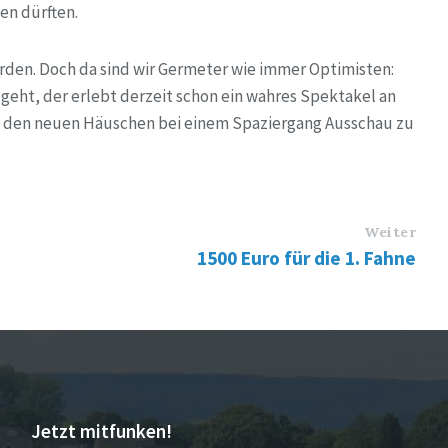
en dürften.
erden. Doch da sind wir Germeter wie immer Optimisten:
eht, der erlebt derzeit schon ein wahres Spektakel an
ch den neuen Häuschen bei einem Spaziergang Ausschau zu
Weiter
1500 Euro für die 1. Fahne
Jetzt mitfunken!