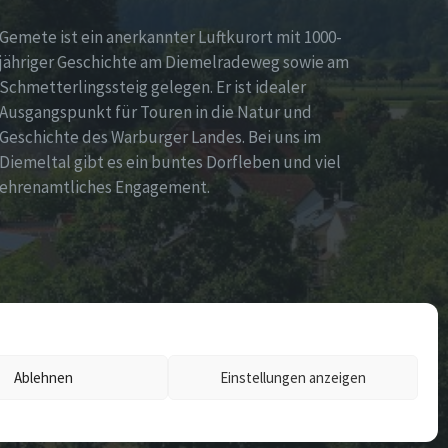
Gemete ist ein anerkannter Luftkurort mit 1000-
jähriger Geschichte am Diemelradeweg sowie am
Schmetterlingssteig gelegen. Er ist idealer
Ausgangspunkt für Touren in die Natur und
Geschichte des Warburger Landes. Bei uns im
Diemeltal gibt es ein buntes Dorfleben und viel
ehrenamtliches Engagement.
Ablehnen
Einstellungen anzeigen