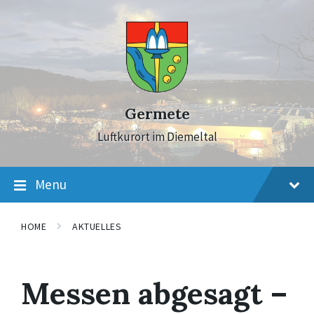
Skip
Skip
Skip
to
to
to
content
main
footer
navigation
Germete
Luftkurort im Diemeltal
Menu
HOME
AKTUELLES
Messen abgesagt –