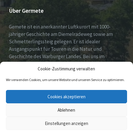
Über Germete
Gemete ist ein anerkannter Luftkurort mit 1000-
jähriger Geschichte am Diemelradeweg sowie am
Schmetterlingssteig gelegen. Er ist idealer
Ausgangspunkt für Touren in die Natur und
Geschichte des Warburger Landes. Bei uns im
Diemeltal gibt es ein buntes Dorfleben und viel
Cookie-Zustimmung verwalten
ehrenamtliches Engagement.
Wir verwenden Cookies, um unsere Website und unseren Service zu optimieren.
E-
Facebook
Cookies akzeptieren
Mail
Ablehnen
© 2026 Germete
Einstellungen anzeigen