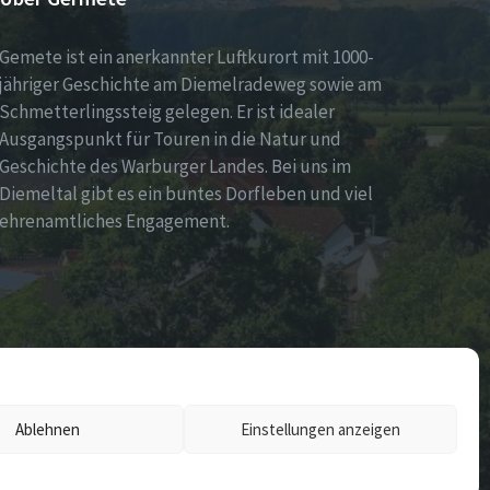
Gemete ist ein anerkannter Luftkurort mit 1000-
jähriger Geschichte am Diemelradeweg sowie am
Schmetterlingssteig gelegen. Er ist idealer
Ausgangspunkt für Touren in die Natur und
Geschichte des Warburger Landes. Bei uns im
Diemeltal gibt es ein buntes Dorfleben und viel
ehrenamtliches Engagement.
Ablehnen
Einstellungen anzeigen