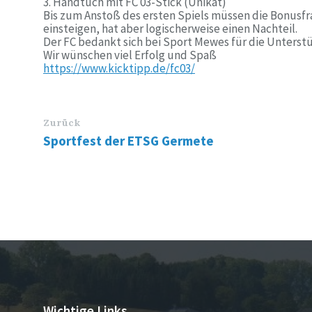
3. ⁠Handtuch mit FC 03-Stick (Unikat)
Bis zum Anstoß des ersten Spiels müssen die Bonusf
einsteigen, hat aber logischerweise einen Nachteil.
Der FC bedankt sich bei Sport Mewes für die Unterst
Wir wünschen viel Erfolg und Spaß
https://www.kicktipp.de/fc03/
Zurück
Sportfest der ETSG Germete
Wichtige Links