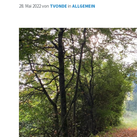
28. Mai 2022
von
TVONDE
in
ALLGEMEIN