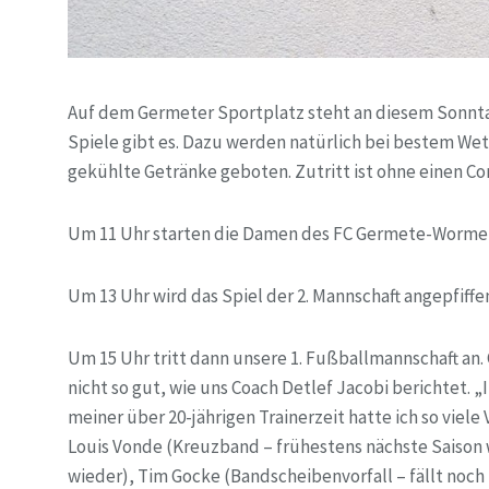
Auf dem Germeter Sportplatz steht an diesem Sonnta
Spiele gibt es. Dazu werden natürlich bei bestem Wet
gekühlte Getränke geboten. Zutritt ist ohne einen Cor
Um 11 Uhr starten die Damen des FC Germete-Wormel
Um 13 Uhr wird das Spiel der 2. Mannschaft angepfiffe
Um 15 Uhr tritt dann unsere 1. Fußballmannschaft an. 
nicht so gut, wie uns Coach Detlef Jacobi berichtet. „I
meiner über 20-jährigen Trainerzeit hatte ich so viele 
Louis Vonde (Kreuzband – frühestens nächste Saison w
wieder), Tim Gocke (Bandscheibenvorfall – fällt noch 