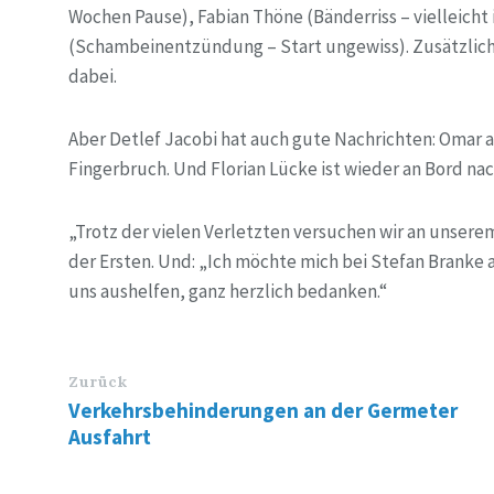
Wochen Pause), Fabian Thöne (Bänderriss – vielleicht
(Schambeinentzündung – Start ungewiss). Zusätzlich 
dabei.
Aber Detlef Jacobi hat auch gute Nachrichten: Omar a
Fingerbruch. Und Florian Lücke ist wieder an Bord n
„Trotz der vielen Verletzten versuchen wir an unserem
der Ersten. Und: „Ich möchte mich bei Stefan Branke al
uns aushelfen, ganz herzlich bedanken.“
Zurück
Verkehrsbehinderungen an der Germeter
Ausfahrt