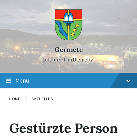
Skip
Skip
Skip
to
to
to
content
main
footer
navigation
Germete
Luftkurort im Diemeltal
Menu
HOME
AKTUELLES
Gestürzte Person