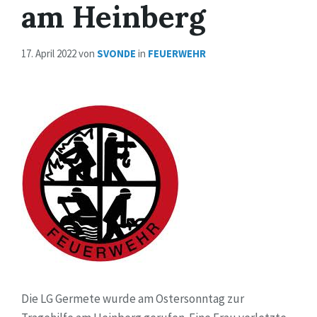
am Heinberg
17. April 2022
von
SVONDE
in
FEUERWEHR
Die LG Germete wurde am Ostersonntag zur