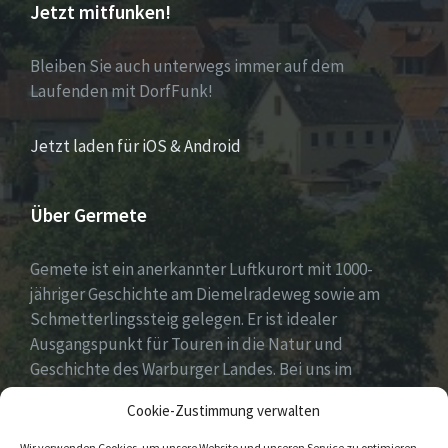
Jetzt mitfunken!
Bleiben Sie auch unterwegs immer auf dem
Laufenden mit DorfFunk!
Jetzt laden für iOS & Android
Über Germete
Gemete ist ein anerkannter Luftkurort mit 1000-
jähriger Geschichte am Diemelradeweg sowie am
Schmetterlingssteig gelegen. Er ist idealer
Ausgangspunkt für Touren in die Natur und
Geschichte des Warburger Landes. Bei uns im
Diemeltal gibt es ein buntes Dorfleben und viel
Cookie-Zustimmung verwalten
ehrenamtliches Engagement.
Wir verwenden Cookies, um unsere Website und unseren Service zu optimieren.