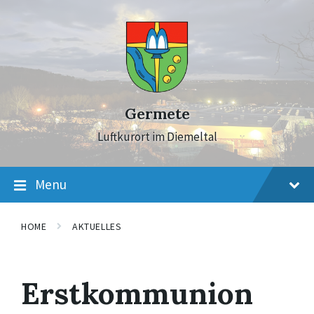
Skip
Skip
Skip
to
to
to
content
main
footer
navigation
Germete
Luftkurort im Diemeltal
Menu
HOME
AKTUELLES
Erstkommunion