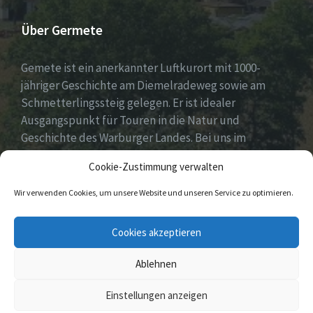
Über Germete
Gemete ist ein anerkannter Luftkurort mit 1000-
jähriger Geschichte am Diemelradeweg sowie am
Schmetterlingssteig gelegen. Er ist idealer
Ausgangspunkt für Touren in die Natur und
Geschichte des Warburger Landes. Bei uns im
Diemeltal gibt es ein buntes Dorfleben und viel
Cookie-Zustimmung verwalten
ehrenamtliches Engagement.
Wir verwenden Cookies, um unsere Website und unseren Service zu optimieren.
E-
Facebook
Cookies akzeptieren
Mail
Ablehnen
© 2026 Germete
Einstellungen anzeigen