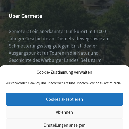
Über Germete
Gemete ist ein anerkannter Luftkurort mit 1000-
jähriger Geschichte am Diemelradeweg sowie am
Schmetterlingssteig gelegen. Er ist idealer
Ausgangspunkt für Touren in die Natur und
Geschichte des Warburger Landes. Bei uns im
Diemeltal gibt es ein buntes Dorfleben und viel
Cookie-Zustimmung verwalten
ehrenamtliches Engagement.
Wir verwenden Cookies, um unsere Website und unseren Service zu optimieren.
E-
Facebook
Cookies akzeptieren
Mail
Ablehnen
© 2026 Germete
Einstellungen anzeigen