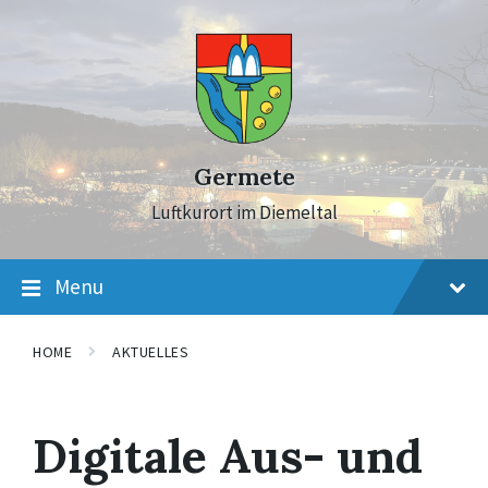
Skip
Skip
Skip
to
to
to
content
main
footer
navigation
Germete
Luftkurort im Diemeltal
Menu
HOME
AKTUELLES
Digitale Aus- und