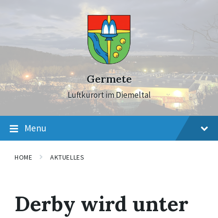
Skip
Skip
Skip
to
to
to
content
main
footer
navigation
Germete
Luftkurort im Diemeltal
Menu
HOME
AKTUELLES
Derby wird unter