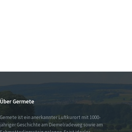
Über Germete
Gemete ist ein anerkannter Luftkurort mit 1000-
jähriger Geschichte am Diemelradeweg sowie am