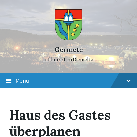
Skip
Skip
Skip
to
to
to
content
main
footer
navigation
Germete
Luftkurort im Diemeltal
Menu
Haus des Gastes
überplanen