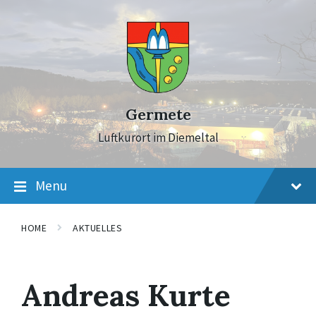
Skip
Skip
Skip
to
to
to
content
main
footer
navigation
Germete
Luftkurort im Diemeltal
Menu
HOME
AKTUELLES
Andreas Kurte