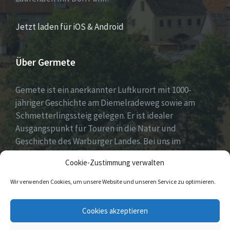
Jetzt laden für iOS & Android
Über Germete
Gemete ist ein anerkannter Luftkurort mit 1000-
jähriger Geschichte am Diemelradeweg sowie am
Schmetterlingssteig gelegen. Er ist idealer
Ausgangspunkt für Touren in die Natur und
Geschichte des Warburger Landes. Bei uns im
Diemeltal gibt es ein buntes Dorfleben und viel
Cookie-Zustimmung verwalten
ehrenamtliches Engagement.
Wir verwenden Cookies, um unsere Website und unseren Service zu optimieren.
E-
Facebook
Cookies akzeptieren
Mail