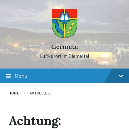
Skip
Skip
Skip
to
to
to
content
main
footer
navigation
Germete
Luftkurort im Diemeltal
Menu
HOME
AKTUELLES
Achtung: