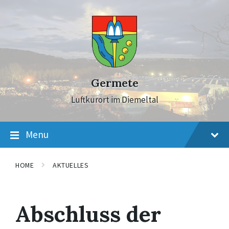
Skip
Skip
Skip
to
to
to
content
main
footer
navigation
Germete
Luftkurort im Diemeltal
Menu
HOME
AKTUELLES
Abschluss der