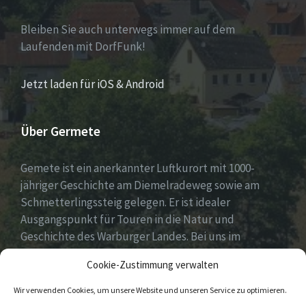
Bleiben Sie auch unterwegs immer auf dem
Laufenden mit DorfFunk!
Jetzt laden für iOS & Android
Über Germete
Gemete ist ein anerkannter Luftkurort mit 1000-
jähriger Geschichte am Diemelradeweg sowie am
Schmetterlingssteig gelegen. Er ist idealer
Ausgangspunkt für Touren in die Natur und
Geschichte des Warburger Landes. Bei uns im
Diemeltal gibt es ein buntes Dorfleben und viel
Cookie-Zustimmung verwalten
ehrenamtliches Engagement.
Wir verwenden Cookies, um unsere Website und unseren Service zu optimieren.